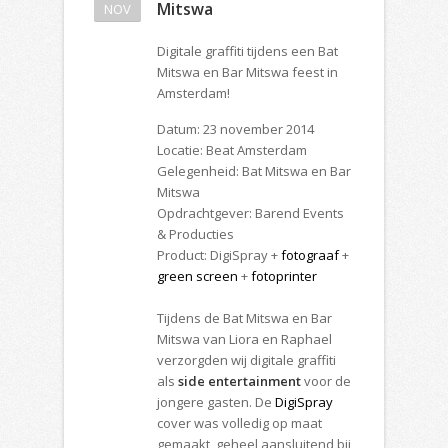
Mitswa
NOV
Digitale graffiti tijdens een Bat
Mitswa en Bar Mitswa feest in
Amsterdam!
Datum: 23 november 2014
Locatie: Beat Amsterdam
Gelegenheid: Bat Mitswa en Bar
Mitswa
Opdrachtgever: Barend Events
& Producties
Product: DigiSpray +
fotograaf
+
green screen
+
fotoprinter
Tijdens de Bat Mitswa en Bar
Mitswa van Liora en Raphael
verzorgden wij digitale graffiti
als
side entertainment
voor de
jongere gasten. De
DigiSpray
cover was volledig op maat
gemaakt, geheel aansluitend bij