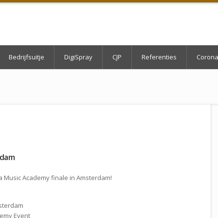
Bedrijfsuitje
DigiSpray
CJP
Referenties
Corona
rdam
uma Music Academy finale in Amsterdam!
msterdam
emy Event