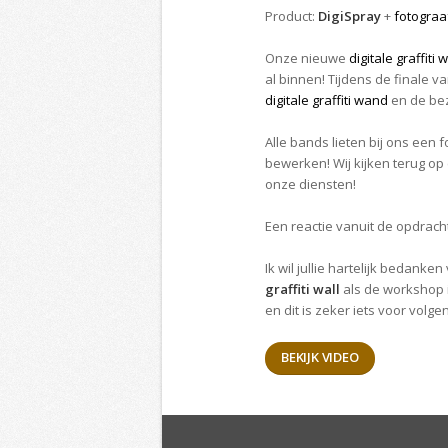
Product:
DigiSpray
+
fotograa
Onze nieuwe
digitale graffiti w
al binnen! Tijdens de finale
digitale graffiti wand
en de bez
Alle bands lieten bij ons ee
bewerken! Wij kijken terug o
onze diensten!
Een reactie vanuit de opdrach
Ik wil jullie hartelijk bedank
graffiti wall
als de workshop 
en dit is zeker iets voor volgen
BEKIJK VIDEO