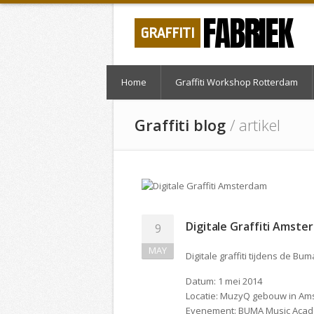
FABRIEK
GRAFFITI
Home
Graffiti Workshop Rotterdam
Graffiti blog
/ artikel
Digitale Graffiti Amste
9
MAY
Digitale graffiti tijdens de B
Datum: 1 mei 2014
Locatie: MuzyQ gebouw in A
Evenement: BUMA Music Acad