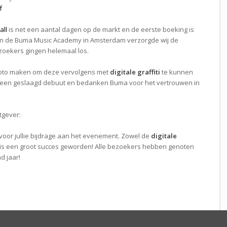
f
all
is net een aantal dagen op de markt en de eerste boeking is
 van de Buma Music Academy in Amsterdam verzorgde wij de
oekers gingen helemaal los.
n foto maken om deze vervolgens met
digitale graffiti
te kunnen
p een geslaagd debuut en bedanken Buma voor het vertrouwen in
tgever:
en voor jullie bijdrage aan het evenement. Zowel de
digitale
is een groot succes geworden! Alle bezoekers hebben genoten
d jaar!