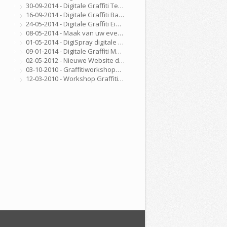
30-09-2014 - Digitale Graffiti Techniekdag Nijmegen
16-09-2014 - Digitale Graffiti Bat Mitswa
24-05-2014 - Digitale Graffiti Eindhoven
08-05-2014 - Maak van uw evenement, beurs, feest of congres een echte ervaring met onze DigiSpray Digitale Graffiti Wall!
01-05-2014 - DigiSpray digitale graffiti
09-01-2014 - Digitale Graffiti Marktplaats
02-05-2012 - Nieuwe Website de CKV Fabriek is Online
03-10-2010 - Graffitiworkshopbreda.nl gelanceerd!
12-03-2010 - Workshop Graffiti 100 jarig bestaan Golfclub Hilversum